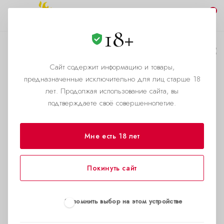
0
18+
В Москве мужчина
украл 150 флаконов
Сайт содержит информацию и товары,
предназначенные исключительно для лиц старше 18
попперсов и
лет. Продолжая использование сайта, вы
загадочно умер
подтверждаете своё совершеннолетие.
—
Главная страница
Новости
Мне есть 18 лет
Покинуть сайт
Запомнить выбор на этом устройстве