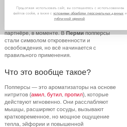
«фишка для секса», а
Продолжая использовать сайт, вы соглашаетесь с использованием
инструмент, меняющий
файлов cookie, а также с
условиями обработки персональных данных
и
восприятие. Вдох, и ты уже
публичной офертой
.
не там, где был — ты глубже в себе, в
партнёре, в моменте. В
Перми
попперсы
стали символом откровенности и
освобождения, но всё начинается с
правильного применения.
Что это вообще такое?
Попперсы — это ароматизаторы на основе
нитритов (
амил
,
бутил
,
пропил
), которые
действуют мгновенно. Они расслабляют
мышцы, расширяют сосуды, вызывают
кратковременное, но мощное ощущение
тепла, эйфории и повышенной