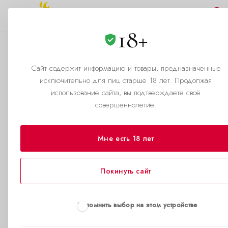
0
18+
Как правильно
использовать
Сайт содержит информацию и товары, предназначенные
исключительно для лиц старше 18 лет. Продолжая
—
—
Главная страница
Помощь
Как правильно использовать
использование сайта, вы подтверждаете своё
совершеннолетие.
Как использовать
Мне есть 18 лет
попперсы: инструкция к
удовольствию.
Покинуть сайт
Когда страсть на пределе,
а тело требует большего —
Запомнить выбор на этом устройстве
важен каждый нюанс.
Попперсы — не просто