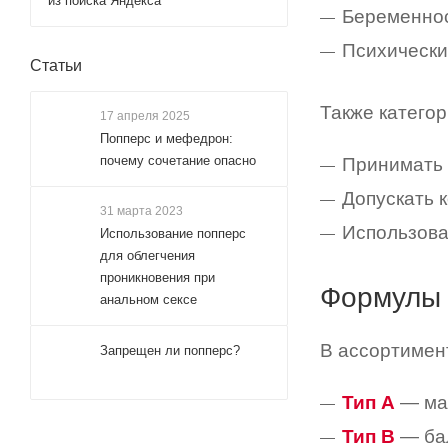
из поиска Яндекса
Беременно
Психически
Статьи
Также катего
17 апреля 2025
Попперс и мефедрон:
почему сочетание опасно
Принимать 
Допускать 
31 марта 2023
Использова
Использование попперс
для облегчения
проникновения при
Формулы 
анальном сексе
В ассортимен
Запрещен ли попперс?
Тип A
— мак
Тип B
— бал