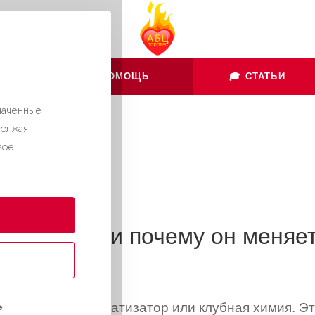
👨🏻‍💻 ПОМОЩЬ
🎓 СТАТЬИ
наченные
должая
воё
ое попперс и почему он меняе
е
о не просто ароматизатор или клубная химия. Э