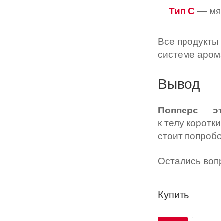
Тип C
— мяг
Все продукты
системе арома
Вывод
Попперс — эт
к телу коротк
стоит попробо
Остались во
Купить