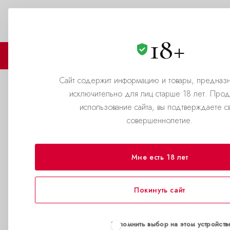
Пермь
+7(982)495-49-08
ЗАКАЗАТЬ ЗВОНОК
18+
🏪 МАГАЗИНЫ
🛒 КАТАЛОГ
Сайт содержит информацию и товары, предназ
исключительно для лиц старше 18 лет. Про
Что такое попперс?
использование сайта, вы подтверждаете с
совершеннолетие.
—
—
Главная страница
Помощь
Что такое попперс?
Мне есть 18 лет
Что такое попперс?
Что так
всё?
Покинуть сайт
Как заказать?
Для новичка
Запомнить выбор на этом устройств
Попперс
— эт