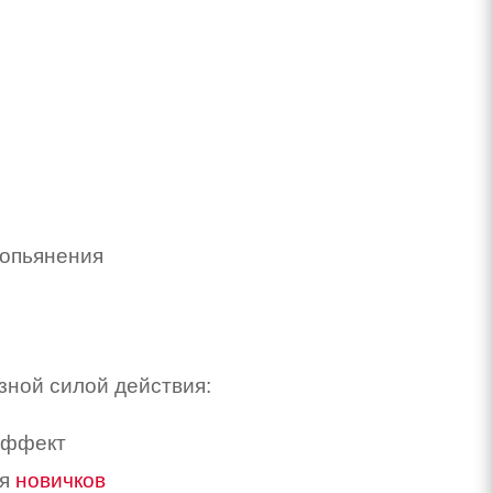
 опьянения
ной силой действия:
эффект
ля
новичков