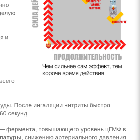
нно
 целую
я и
 всего
ды. После ингаляции нитриты быстро
60 секунд.
— фермента, повышающего уровень цГМФ в
улатуры
, снижению артериального давления