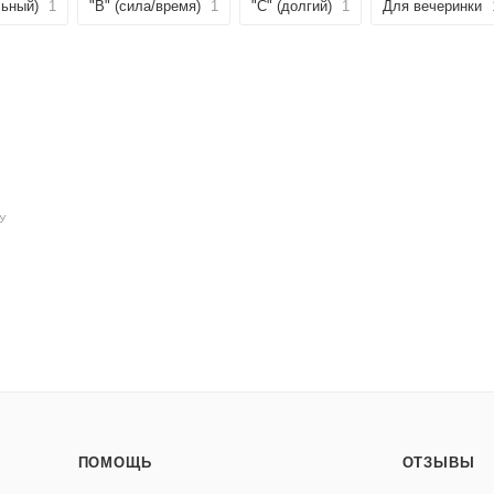
льный)
1
"B" (сила/время)
1
"C" (долгий)
1
Для вечеринки
У
ПОМОЩЬ
ОТЗЫВЫ