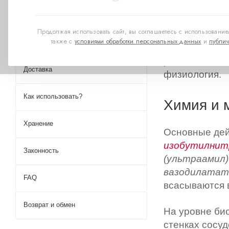
летучее соед
Анонимность
влияет на тел
Продолжая использовать сайт, вы соглашаетесь с использованием
цепь физиоло
также с
условиями обработки персональных данных
и
публич
Оплата
всплеск энер
расслабления
Доставка
физиология.
Как использовать?
Химия и 
Хранение
Основные де
изобутилни
Законность
(ультраамил)
вазодилатат
FAQ
всасываются в
Возврат и обмен
На уровне би
стенках сосу