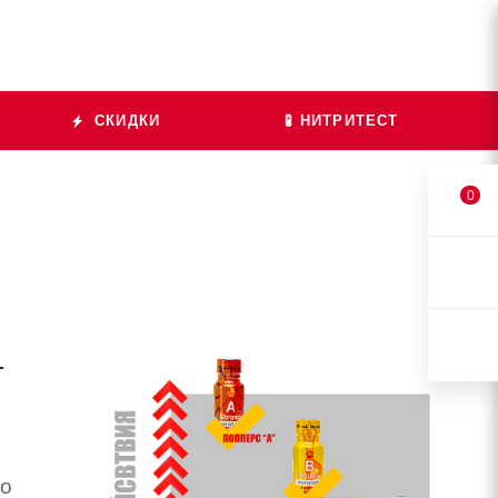
СКИДКИ
🧪 НИТРИТЕСТ
0
т
то