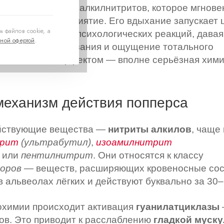
инение на основе алкилнитритов, которое мгнове
о, эмоции и восприятие. Его вдыхание запускает
 файлов cookie, а
гических и нейропсихологических реакций, давая
ной офертой
.
гии, усиление осязания и ощущение тотального
. Но за этим эффектом — вполне серьёзная хими
механизм действия попперса
йствующие вещества —
нитриты алкилов
, чаще
трит
(ультрабутил)
,
изоамилнитрит
или
пентилнитрит
. Они относятся к классу
оров
— веществ, расширяющих кровеносные сосу
 альвеолах лёгких и действуют буквально за 30–
охимии происходит активация
гуанилатциклазы
дов. Это приводит к расслаблению
гладкой муск